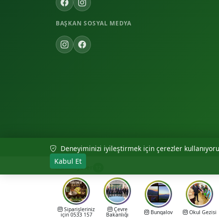
BAŞKAN SOSYAL MEDYA
Deneyiminizi iyileştirmek için çerezler kullanıyoruz
© 2026 Akıncılar Belediyesi — Tüm hakları saklıdır.
Kabul Et
Hikayeler
12
Siparişleriniz
Çevre
Bungalov
Okul Gezisi
için 0533 157
Bakanlığı