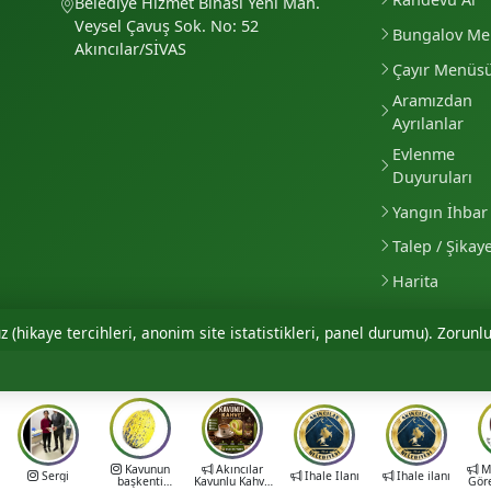
Belediye Hizmet Binası Yeni Mah.
Veysel Çavuş Sok. No: 52
Bungalov M
Akıncılar/SİVAS
Çayır Menüs
Aramızdan
Ayrılanlar
Evlenme
Duyuruları
Yangın İhbar 
Talep / Şikay
Harita
 (hikaye tercihleri, anonim site istatistikleri, panel durumu). Zorunlu
Kavunun
Akıncılar
Mu
Sergi
İhale İlanı
İhale ilanı
başkenti
Kavunlu Kahve
Gör