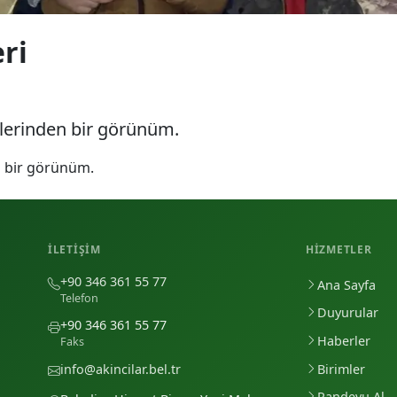
eri
iklerinden bir görünüm.
en bir görünüm.
İLETIŞIM
HIZMETLER
+90 346 361 55 77
Ana Sayfa
Telefon
Duyurular
+90 346 361 55 77
Haberler
Faks
Birimler
info@akincilar.bel.tr
Randevu Al