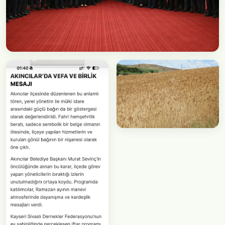
Faaliyet
MHP İftar Programı
Faaliyet
İlk Hasat Etkinliği