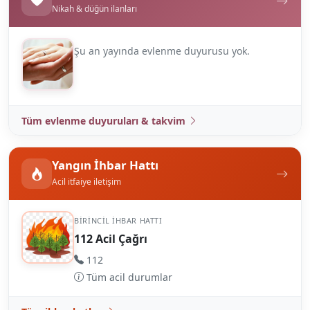
Nikah & düğün ilanları
Şu an yayında evlenme duyurusu yok.
Tüm evlenme duyuruları & takvim
Yangın İhbar Hattı
Acil itfaiye iletişim
BIRINCIL IHBAR HATTI
112 Acil Çağrı
112
Tüm acil durumlar