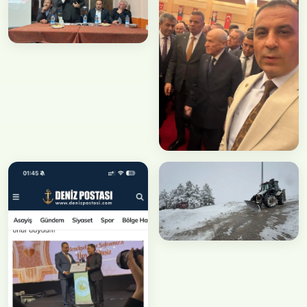
Ziyaret
Vatandaş Sohbetleri
Faaliyet
MHP İftar Programı
Faaliyet
Kar Temizleme
Çalışmaları