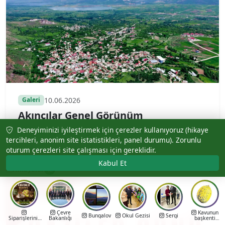
10.06.2026
Galeri
Akıncılar Genel Görünüm
Deneyiminizi iyileştirmek için çerezler kullanıyoruz (hikaye
Akıncılar ilçesinden genel görünüm ve tanıtım kareleri.
tercihleri, anonim site istatistikleri, panel durumu). Zorunlu
oturum çerezleri site çalışması için gereklidir.
Kabul Et
Hikayeler
12
Çevre
Kavunun
Bungalov
Okul Gezisi
Sergi
Siparişleriniz
Bakanlığı
başkenti
için 0533 157
Akıncılar