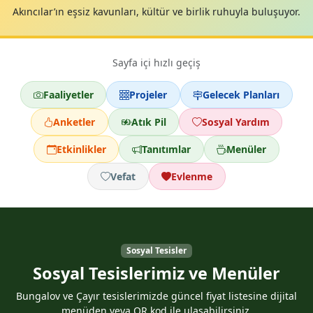
Akıncılar’ın eşsiz kavunları, kültür ve birlik ruhuyla buluşuyor.
Sayfa içi hızlı geçiş
Faaliyetler
Projeler
Gelecek Planları
Anketler
Atık Pil
Sosyal Yardım
Etkinlikler
Tanıtımlar
Menüler
Vefat
Evlenme
Sosyal Tesisler
Sosyal Tesislerimiz ve Menüler
Bungalov ve Çayır tesislerimizde güncel fiyat listesine dijital
menüden veya QR kod ile ulaşabilirsiniz.