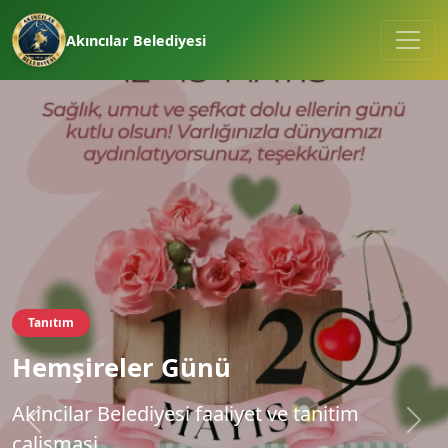
Akıncılar Belediyesi
Tanıtım
Hemşireler Günü
Akincilar Belediyesi faaliyet ve tanitim
calismasi.