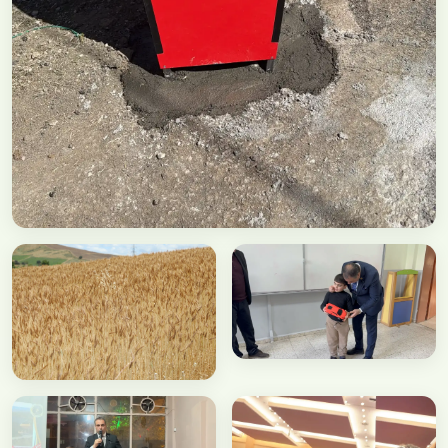
Faaliyet
Cadde Tabela Çalışmaları
Ziyaret
Faaliyet
Okul Ziyaretleri
İlk Hasat Etkinliği