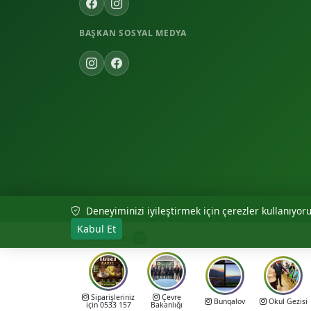
BAŞKAN SOSYAL MEDYA
Deneyiminizi iyileştirmek için çerezler kullanıyoruz
© 2026 Akıncılar Belediyesi — Tüm hakları saklıdır.
Kabul Et
Hikayeler
12
Siparişleriniz
Çevre
Bungalov
Okul Gezisi
için 0533 157
Bakanlığı