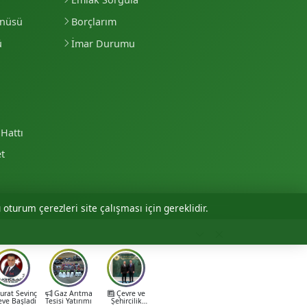
enüsü
Borçlarım
ü
İmar Durumu
Hattı
et
 oturum çerezleri site çalışması için gereklidir.
Personel Girişi
rat Sevinç
Gaz Arıtma
Çevre ve
eve Başladı
Tesisi Yatırımı
Şehircilik