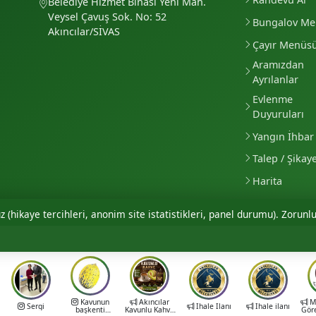
Belediye Hizmet Binası Yeni Mah.
Veysel Çavuş Sok. No: 52
Bungalov M
Akıncılar/SİVAS
Çayır Menüs
Aramızdan
Ayrılanlar
Evlenme
Duyuruları
Yangın İhbar 
Talep / Şikay
Harita
 (hikaye tercihleri, anonim site istatistikleri, panel durumu). Zorunlu
Kavunun
Akıncılar
Mu
Sergi
İhale İlanı
İhale ilanı
başkenti
Kavunlu Kahve
Gör