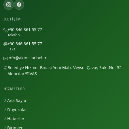
İLETIŞIM
+90 346 361 55 77
Telefon
+90 346 361 55 77
Faks
info@akincilar.bel.tr
Belediye Hizmet Binası Yeni Mah. Veysel Çavuş Sok. No: 52
Akıncılar/SİVAS
HIZMETLER
Ana Sayfa
Duyurular
Haberler
Birimler