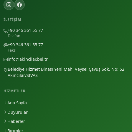
İLETIŞIM
+90 346 361 55 77
Telefon
+90 346 361 55 77
Faks
info@akincilar.bel.tr
Belediye Hizmet Binası Yeni Mah. Veysel Çavuş Sok. No: 52
Akıncılar/SİVAS
HIZMETLER
Ana Sayfa
Duyurular
Haberler
Birimler