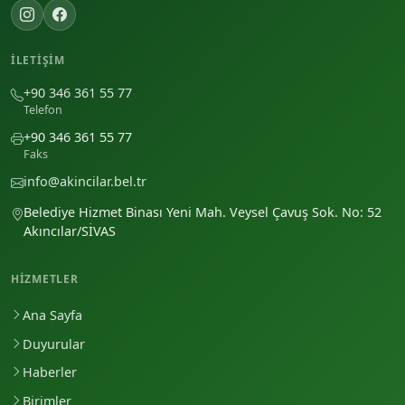
İLETIŞIM
+90 346 361 55 77
Telefon
+90 346 361 55 77
Faks
info@akincilar.bel.tr
Belediye Hizmet Binası Yeni Mah. Veysel Çavuş Sok. No: 52
Akıncılar/SİVAS
HIZMETLER
Ana Sayfa
Duyurular
Haberler
Birimler