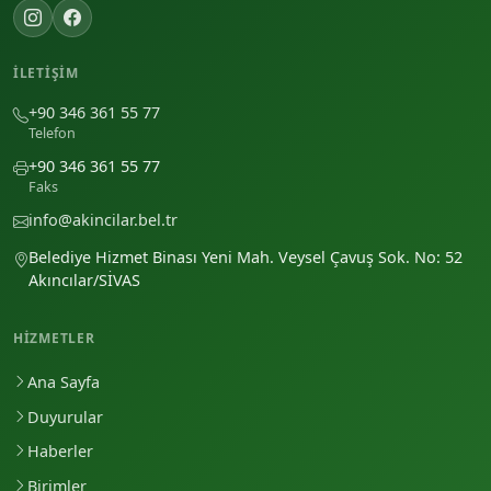
İLETIŞIM
+90 346 361 55 77
Telefon
+90 346 361 55 77
Faks
info@akincilar.bel.tr
Belediye Hizmet Binası Yeni Mah. Veysel Çavuş Sok. No: 52
Akıncılar/SİVAS
HIZMETLER
Ana Sayfa
Duyurular
Haberler
Birimler