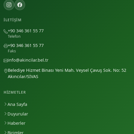
İLETIŞIM
+90 346 361 55 77
Telefon
+90 346 361 55 77
Faks
info@akincilar.bel.tr
Belediye Hizmet Binası Yeni Mah. Veysel Çavuş Sok. No: 52
Akıncılar/SİVAS
HIZMETLER
Ana Sayfa
Duyurular
Haberler
Birimler