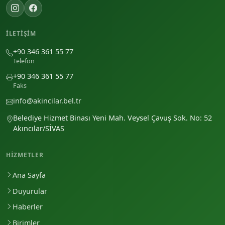
İLETIŞIM
+90 346 361 55 77
Telefon
+90 346 361 55 77
Faks
info@akincilar.bel.tr
Belediye Hizmet Binası Yeni Mah. Veysel Çavuş Sok. No: 52
Akıncılar/SİVAS
HIZMETLER
Ana Sayfa
Duyurular
Haberler
Birimler