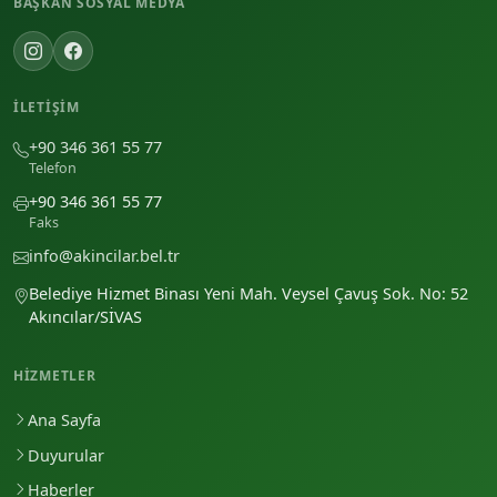
BAŞKAN SOSYAL MEDYA
İLETIŞIM
+90 346 361 55 77
Telefon
+90 346 361 55 77
Faks
info@akincilar.bel.tr
Belediye Hizmet Binası Yeni Mah. Veysel Çavuş Sok. No: 52
Akıncılar/SİVAS
HIZMETLER
Ana Sayfa
Duyurular
Haberler