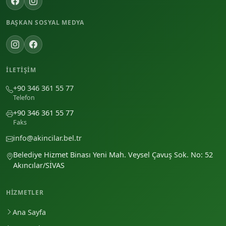
BAŞKAN SOSYAL MEDYA
İLETIŞIM
+90 346 361 55 77
Telefon
+90 346 361 55 77
Faks
info@akincilar.bel.tr
Belediye Hizmet Binası Yeni Mah. Veysel Çavuş Sok. No: 52
Akıncılar/SİVAS
HIZMETLER
Ana Sayfa