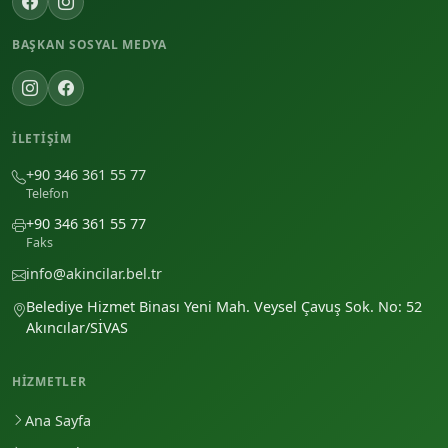
BAŞKAN SOSYAL MEDYA
İLETIŞIM
+90 346 361 55 77
Telefon
+90 346 361 55 77
Faks
info@akincilar.bel.tr
Belediye Hizmet Binası Yeni Mah. Veysel Çavuş Sok. No: 52
Akıncılar/SİVAS
HIZMETLER
Ana Sayfa