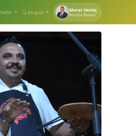
Murat Sevinç
metler
Sorgula
Belediye Başkanı