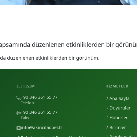
i kapsamında düzenlenen etkinliklerden bir görün
ında düzenlenen etkinliklerden bir görünüm.
İLETIŞIM
HIZMETLER
+90 346 361 55 77
Ana Sayfa
Telefon
Duyurular
+90 346 361 55 77
Haberler
Faks
Birimler
info@akincilar.bel.tr
Randevu Al