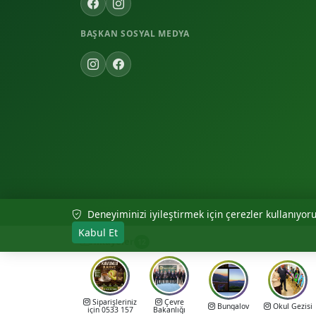
BAŞKAN SOSYAL MEDYA
Deneyiminizi iyileştirmek için çerezler kullanıyoruz
© 2026 Akıncılar Belediyesi — Tüm hakları saklıdır.
Kabul Et
Hikayeler
12
Siparişleriniz
Çevre
Bungalov
Okul Gezisi
için 0533 157
Bakanlığı