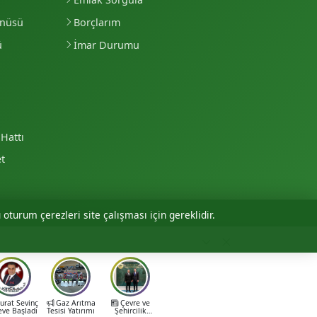
enüsü
Borçlarım
ü
İmar Durumu
Hattı
et
 oturum çerezleri site çalışması için gereklidir.
Personel Girişi
rat Sevinç
Gaz Arıtma
Çevre ve
eve Başladı
Tesisi Yatırımı
Şehircilik