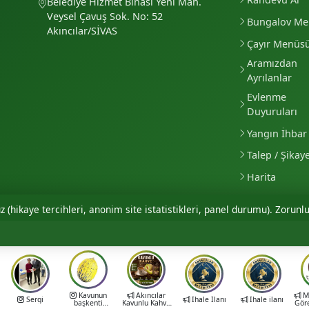
Belediye Hizmet Binası Yeni Mah.
Veysel Çavuş Sok. No: 52
Bungalov M
Akıncılar/SİVAS
Çayır Menüs
Aramızdan
Ayrılanlar
Evlenme
Duyuruları
Yangın İhbar 
Talep / Şikay
Harita
 (hikaye tercihleri, anonim site istatistikleri, panel durumu). Zorunlu
Kavunun
Akıncılar
Mu
Sergi
İhale İlanı
İhale ilanı
başkenti
Kavunlu Kahve
Gör