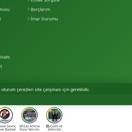
enüsü
Borçlarım
ü
İmar Durumu
Hattı
et
 oturum çerezleri site çalışması için gereklidir.
Personel Girişi
rat Sevinç
Gaz Arıtma
Çevre ve
eve Başladı
Tesisi Yatırımı
Şehircilik