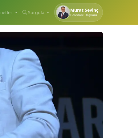
Murat Sevinç
metler
Sorgula
Belediye Başkanı