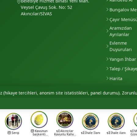
Belediye Hizmet Binası Yeni Mah.
Veysel Çavuş Sok. No: 52
Bungalov M
Akıncılar/SİVAS
Çayır Menüs
Aramızdan
Ayrılanlar
Evlenme
Duyuruları
Yangın İhbar 
Talep / Şikay
Harita
 (hikaye tercihleri, anonim site istatistikleri, panel durumu). Zorunlu
Kavunun
Akıncılar
Mu
Sergi
İhale İlanı
İhale ilanı
başkenti
Kavunlu Kahve
Gör