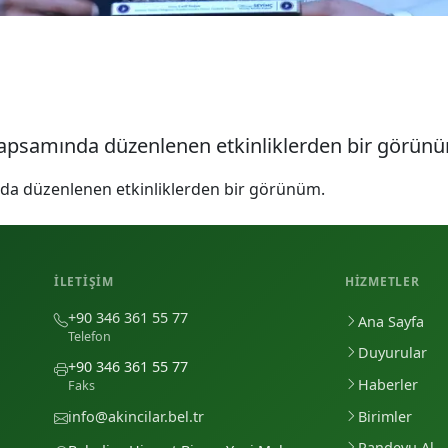
i kapsamında düzenlenen etkinliklerden bir görün
ında düzenlenen etkinliklerden bir görünüm.
İLETIŞIM
HIZMETLER
+90 346 361 55 77
Ana Sayfa
Telefon
Duyurular
+90 346 361 55 77
Haberler
Faks
Birimler
info@akincilar.bel.tr
Randevu Al