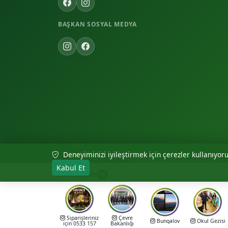
BAŞKAN SOSYAL MEDYA
Deneyiminizi iyileştirmek için çerezler kullanıyoruz
© 2026 Akıncılar Belediyesi — Tüm hakları saklıdır.
Kabul Et
Hikayeler
12
Siparişleriniz
Çevre
Bungalov
Okul Gezisi
için 0533 157
Bakanlığı