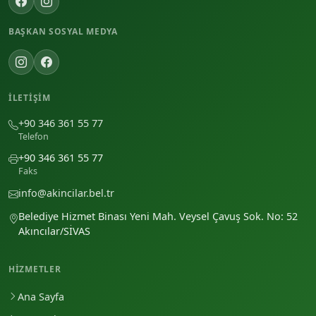
BAŞKAN SOSYAL MEDYA
İLETIŞIM
+90 346 361 55 77
Telefon
+90 346 361 55 77
Faks
info@akincilar.bel.tr
Belediye Hizmet Binası Yeni Mah. Veysel Çavuş Sok. No: 52
Akıncılar/SİVAS
HIZMETLER
Ana Sayfa