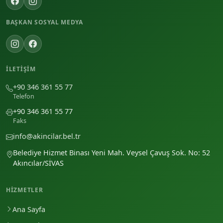
BAŞKAN SOSYAL MEDYA
İLETIŞIM
+90 346 361 55 77
Telefon
+90 346 361 55 77
Faks
info@akincilar.bel.tr
Belediye Hizmet Binası Yeni Mah. Veysel Çavuş Sok. No: 52
Akıncılar/SİVAS
HIZMETLER
Ana Sayfa