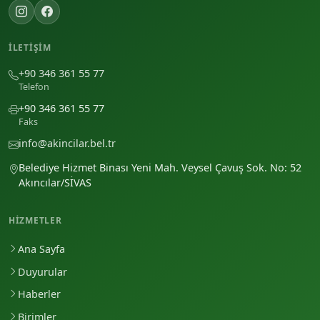
İLETIŞIM
+90 346 361 55 77
Telefon
+90 346 361 55 77
Faks
info@akincilar.bel.tr
Belediye Hizmet Binası Yeni Mah. Veysel Çavuş Sok. No: 52
Akıncılar/SİVAS
HIZMETLER
Ana Sayfa
Duyurular
Haberler
Birimler