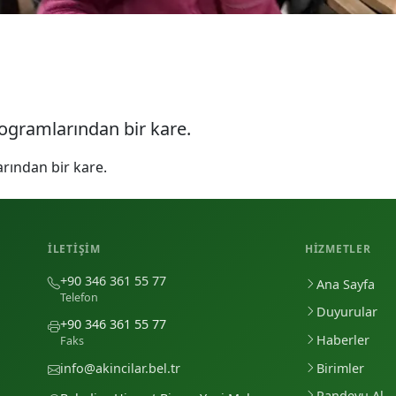
ogramlarından bir kare.
rından bir kare.
İLETIŞIM
HIZMETLER
+90 346 361 55 77
Ana Sayfa
Telefon
Duyurular
+90 346 361 55 77
Haberler
Faks
Birimler
info@akincilar.bel.tr
Randevu Al