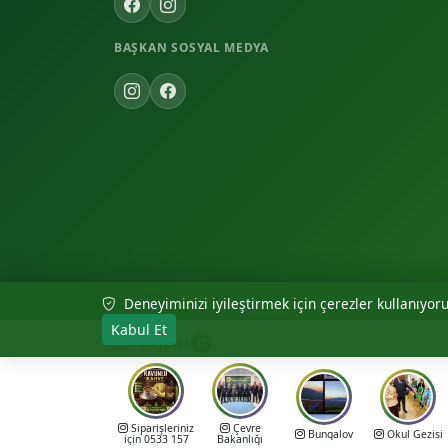
BAŞKAN SOSYAL MEDYA
Deneyiminizi iyileştirmek için çerezler kullanıyoruz
© 2026 Akıncılar Belediyesi — Tüm hakları saklıdır.
Kabul Et
Hikayeler
12
Siparişleriniz
Çevre
Bungalov
Okul Gezisi
için 0533 157
Bakanlığı