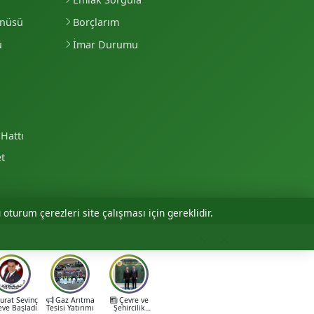
enüsü
Borçlarım
ü
İmar Durumu
Hattı
et
 oturum çerezleri site çalışması için gereklidir.
Personel Girişi
rat Sevinç
Gaz Arıtma
Çevre ve
eve Başladı
Tesisi Yatırımı
Şehircilik