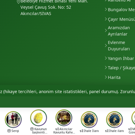
Belediye Hizmet Binası Yeni Mah.
Veysel Çavuş Sok. No: 52
Bungalov M
Akıncılar/SİVAS
Çayır Menüs
Aramızdan
Ayrılanlar
Evlenme
Duyuruları
Yangın İhbar 
Talep / Şikay
Harita
 (hikaye tercihleri, anonim site istatistikleri, panel durumu). Zorunlu
Kavunun
Akıncılar
Mu
Sergi
İhale İlanı
İhale ilanı
başkenti
Kavunlu Kahve
Gör