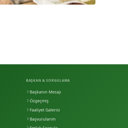
BAŞKAN & SORGULAMA
Başkanın Mesajı
Özgeçmiş
Faaliyet Galerisi
Başvurularım
Emlak Sorgula