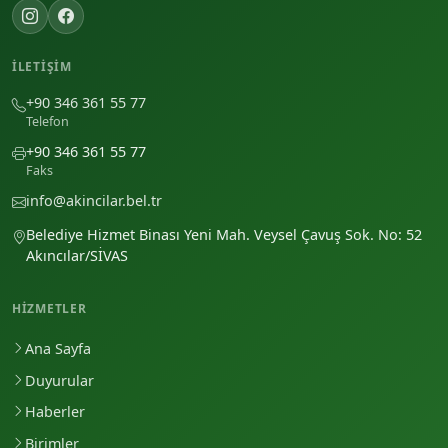
İLETIŞIM
+90 346 361 55 77
Telefon
+90 346 361 55 77
Faks
info@akincilar.bel.tr
Belediye Hizmet Binası Yeni Mah. Veysel Çavuş Sok. No: 52
Akıncılar/SİVAS
HIZMETLER
Ana Sayfa
Duyurular
Haberler
Birimler