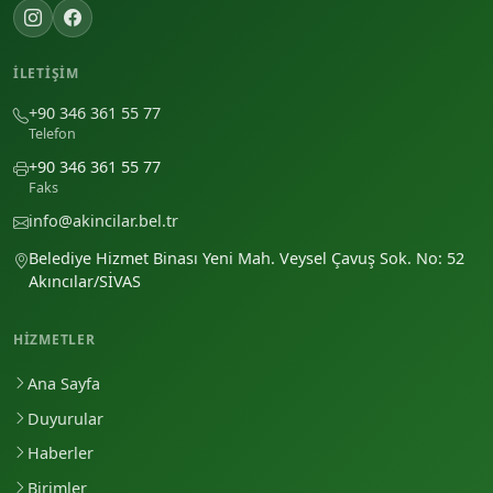
İLETIŞIM
+90 346 361 55 77
Telefon
+90 346 361 55 77
Faks
info@akincilar.bel.tr
Belediye Hizmet Binası Yeni Mah. Veysel Çavuş Sok. No: 52
Akıncılar/SİVAS
HIZMETLER
Ana Sayfa
Duyurular
Haberler
Birimler