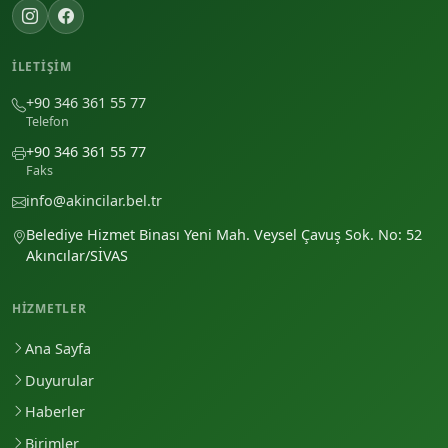
İLETIŞIM
+90 346 361 55 77
Telefon
+90 346 361 55 77
Faks
info@akincilar.bel.tr
Belediye Hizmet Binası Yeni Mah. Veysel Çavuş Sok. No: 52
Akıncılar/SİVAS
HIZMETLER
Ana Sayfa
Duyurular
Haberler
Birimler