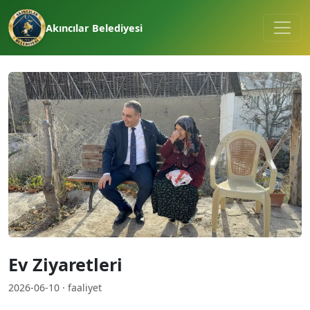
Akıncılar Belediyesi
Ev Ziyaretleri
2026-06-10 · faaliyet