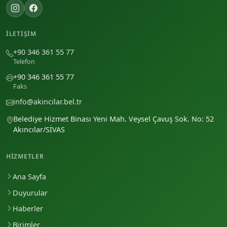
İLETIŞIM
+90 346 361 55 77
Telefon
+90 346 361 55 77
Faks
info@akincilar.bel.tr
Belediye Hizmet Binası Yeni Mah. Veysel Çavuş Sok. No: 52
Akıncılar/SİVAS
HIZMETLER
Ana Sayfa
Duyurular
Haberler
Birimler