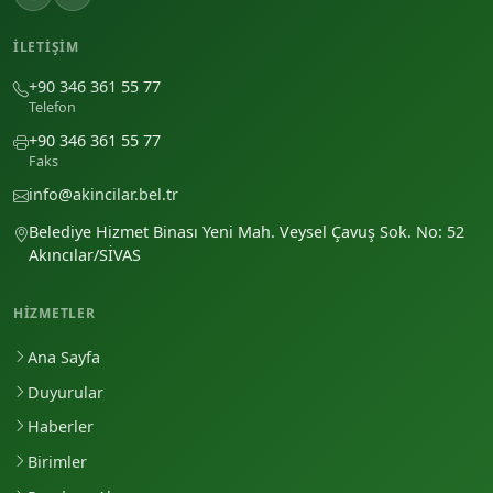
İLETIŞIM
+90 346 361 55 77
Telefon
+90 346 361 55 77
Faks
info@akincilar.bel.tr
Belediye Hizmet Binası Yeni Mah. Veysel Çavuş Sok. No: 52
Akıncılar/SİVAS
HIZMETLER
Ana Sayfa
Duyurular
Haberler
Birimler