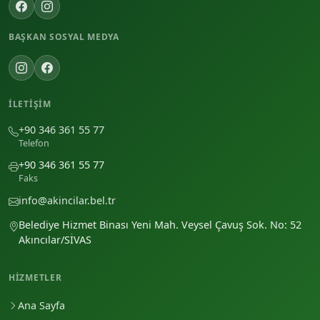
BAŞKAN SOSYAL MEDYA
İLETIŞIM
+90 346 361 55 77
Telefon
+90 346 361 55 77
Faks
info@akincilar.bel.tr
Belediye Hizmet Binası Yeni Mah. Veysel Çavuş Sok. No: 52
Akıncılar/SİVAS
HIZMETLER
Ana Sayfa