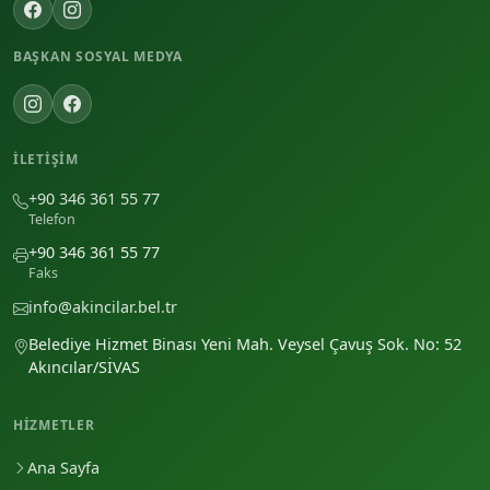
BAŞKAN SOSYAL MEDYA
İLETIŞIM
+90 346 361 55 77
Telefon
+90 346 361 55 77
Faks
info@akincilar.bel.tr
Belediye Hizmet Binası Yeni Mah. Veysel Çavuş Sok. No: 52
Akıncılar/SİVAS
HIZMETLER
Ana Sayfa