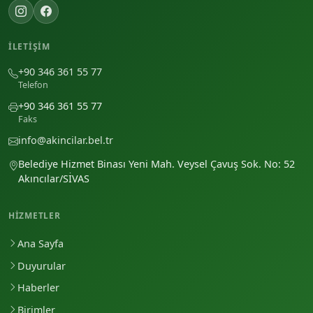
İLETIŞIM
+90 346 361 55 77
Telefon
+90 346 361 55 77
Faks
info@akincilar.bel.tr
Belediye Hizmet Binası Yeni Mah. Veysel Çavuş Sok. No: 52
Akıncılar/SİVAS
HIZMETLER
Ana Sayfa
Duyurular
Haberler
Birimler