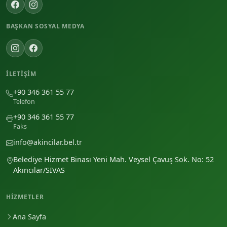
BAŞKAN SOSYAL MEDYA
İLETIŞIM
+90 346 361 55 77
Telefon
+90 346 361 55 77
Faks
info@akincilar.bel.tr
Belediye Hizmet Binası Yeni Mah. Veysel Çavuş Sok. No: 52
Akıncılar/SİVAS
HIZMETLER
Ana Sayfa