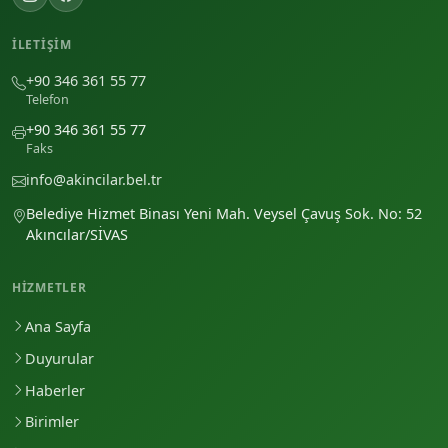
İLETIŞIM
+90 346 361 55 77
Telefon
+90 346 361 55 77
Faks
info@akincilar.bel.tr
Belediye Hizmet Binası Yeni Mah. Veysel Çavuş Sok. No: 52
Akıncılar/SİVAS
HIZMETLER
Ana Sayfa
Duyurular
Haberler
Birimler