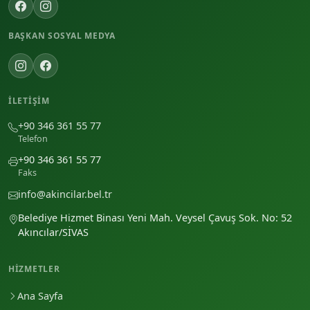
BAŞKAN SOSYAL MEDYA
İLETIŞIM
+90 346 361 55 77
Telefon
+90 346 361 55 77
Faks
info@akincilar.bel.tr
Belediye Hizmet Binası Yeni Mah. Veysel Çavuş Sok. No: 52
Akıncılar/SİVAS
HIZMETLER
Ana Sayfa