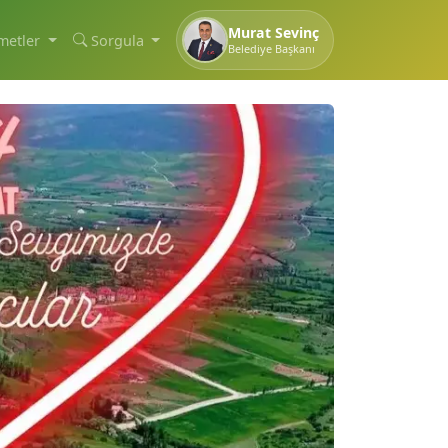
Murat Sevinç
metler
Sorgula
Belediye Başkanı