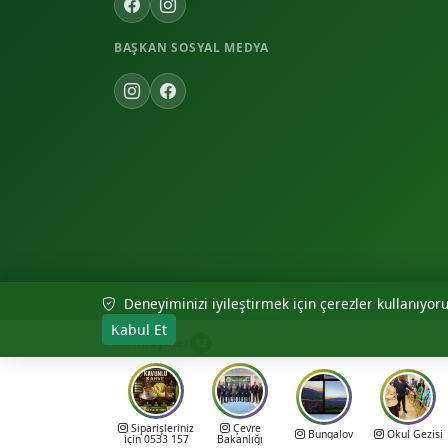
BAŞKAN SOSYAL MEDYA
Deneyiminizi iyileştirmek için çerezler kullanıyoruz
© 2026 Akıncılar Belediyesi — Tüm hakları saklıdır.
Kabul Et
Hikayeler
12
Siparişleriniz
Çevre
Bungalov
Okul Gezisi
için 0533 157
Bakanlığı