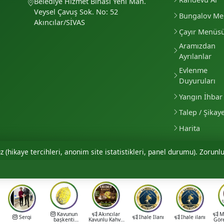
Belediye Hizmet Binası Yeni Mah.
Veysel Çavuş Sok. No: 52
Bungalov M
Akıncılar/SİVAS
Çayır Menüs
Aramızdan
Ayrılanlar
Evlenme
Duyuruları
Yangın İhbar 
Talep / Şikay
Harita
 (hikaye tercihleri, anonim site istatistikleri, panel durumu). Zorunlu
Kavunun
Akıncılar
Mu
Sergi
İhale İlanı
İhale ilanı
başkenti
Kavunlu Kahve
Gör