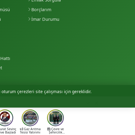
enüsü
Borçlarım
ü
İmar Durumu
Hattı
et
 oturum çerezleri site çalışması için gereklidir.
Personel Girişi
rat Sevinç
Gaz Arıtma
Çevre ve
eve Başladı
Tesisi Yatırımı
Şehircilik