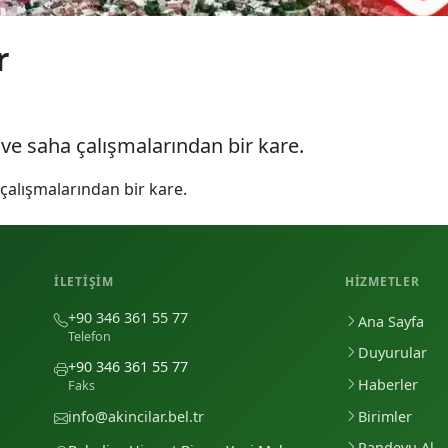
r
 ve saha çalışmalarından bir kare.
 çalışmalarından bir kare.
İLETIŞIM
HIZMETLER
+90 346 361 55 77
Ana Sayfa
Telefon
Duyurular
+90 346 361 55 77
Haberler
Faks
Birimler
info@akincilar.bel.tr
Randevu Al