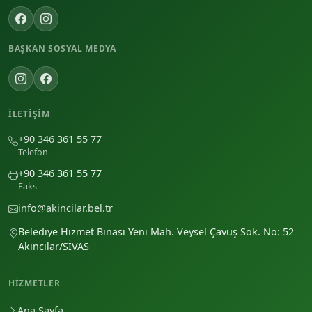
BAŞKAN SOSYAL MEDYA
İLETIŞIM
+90 346 361 55 77
Telefon
+90 346 361 55 77
Faks
info@akincilar.bel.tr
Belediye Hizmet Binası Yeni Mah. Veysel Çavuş Sok. No: 52
Akıncılar/SİVAS
HIZMETLER
Ana Sayfa