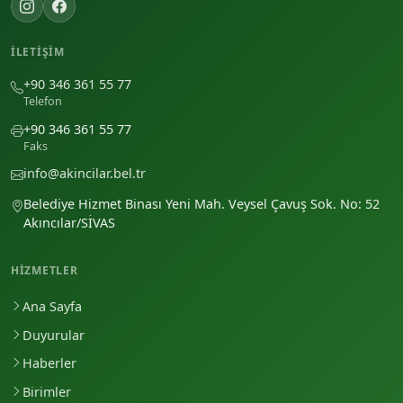
İLETIŞIM
+90 346 361 55 77
Telefon
+90 346 361 55 77
Faks
info@akincilar.bel.tr
Belediye Hizmet Binası Yeni Mah. Veysel Çavuş Sok. No: 52
Akıncılar/SİVAS
HIZMETLER
Ana Sayfa
Duyurular
Haberler
Birimler